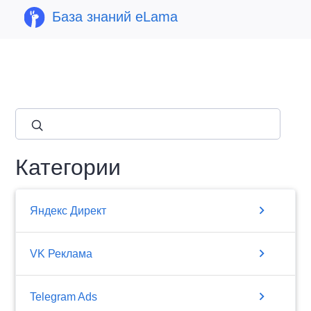
База знаний eLama
close
Категории
chevron_right
Яндекс Директ
chevron_right
VK Реклама
chevron_right
Telegram Ads