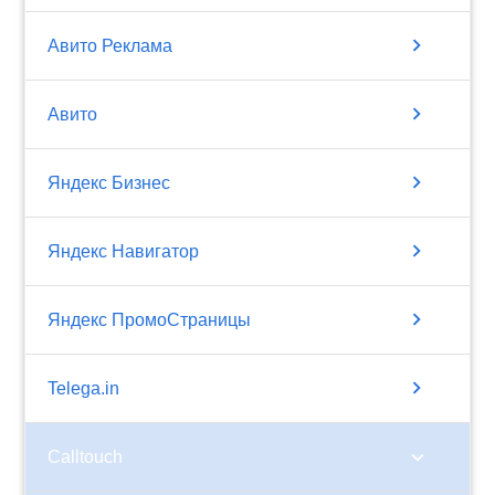
chevron_right
Авито Реклама
chevron_right
Авито
chevron_right
Яндекс Бизнес
chevron_right
Яндекс Навигатор
chevron_right
Яндекс ПромоСтраницы
chevron_right
Telega.in
chevron_right
Calltouch