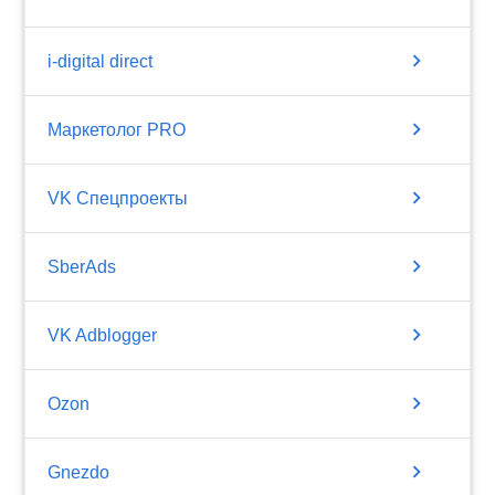
chevron_right
i-digital direct
chevron_right
Маркетолог PRO
chevron_right
VK Спецпроекты
chevron_right
SberAds
chevron_right
VK Adblogger
chevron_right
Ozon
chevron_right
Gnezdo