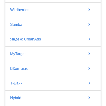
chevron_right
Wildberries
chevron_right
Samba
chevron_right
Яндекс UrbanAds
chevron_right
MyTarget
chevron_right
ВКонтакте
chevron_right
Т-Банк
chevron_right
Hybrid